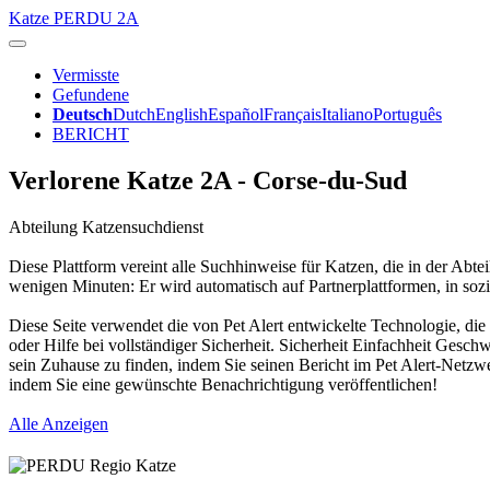
Katze
PERDU 2A
Vermisste
Gefundene
Deutsch
Dutch
English
Español
Français
Italiano
Português
BERICHT
Verlorene Katze 2A - Corse-du-Sud
Abteilung Katzensuchdienst
Diese Plattform vereint alle Suchhinweise für Katzen, die in der Abt
wenigen Minuten: Er wird automatisch auf Partnerplattformen, in sozi
Diese Seite verwendet die von Pet Alert entwickelte Technologie, die
oder Hilfe bei vollständiger Sicherheit. Sicherheit Einfachheit Ges
sein Zuhause zu finden, indem Sie seinen Bericht im Pet Alert-Netzwe
indem Sie eine gewünschte Benachrichtigung veröffentlichen!
Alle Anzeigen