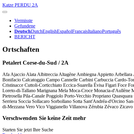
Katze
PERDU 2A
Vermisste
Gefundene
Deutsch
Dutch
English
Español
Français
Italiano
Português
BERICHT
Ortschaften
Petalert Corse-du-Sud / 2A
Afa
Ajaccio
Alata
Albitreccia
Altagène
Ambiegna
Appietto
Arbellara
Bonifacio
Calcatoggio
Campo
Cannelle
Carbini
Carbuccia
Cardo-Tor
Cristinacce
Cuttoli-Corticchiato
Eccica-Suarella
Évisa
Figari
Foce
For
Loreto-di-Tallano
Marignana
Mela
Moca-Croce
Monacia-d'Aullène
M
Pietrosella
Pila-Canale
Poggiolo
Porto-Vecchio
Propriano
Quasquara
Serriera
Soccia
Sollacaro
Sorbollano
Sotta
Sant'Andréa-d'Orcino
San
di-Mezzana
Vero
Vico
Viggianello
Villanova
Zérubia
Zévaco
Zicavo
Verschwenden Sie keine Zeit mehr
Starten Sie jetzt Ihre Suche