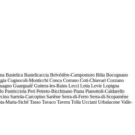
na
Bastelica
Bastelicaccia
Belvédère-Campomoro
Bilia
Bocognano
gia
Cognocoli-Monticchi
Conca
Corrano
Coti-Chiavari
Cozzano
uagno
Guargualé
Guitera-les-Bains
Lecci
Letia
Levie
Lopigna
lo
Pastricciola
Peri
Petreto-Bicchisano
Piana
Pianottoli-Caldarello
rcino
Sarrola-Carcopino
Sartène
Serra-di-Ferro
Serra-di-Scopamène
ta-Maria-Siché
Tasso
Tavaco
Tavera
Tolla
Ucciani
Urbalacone
Valle-