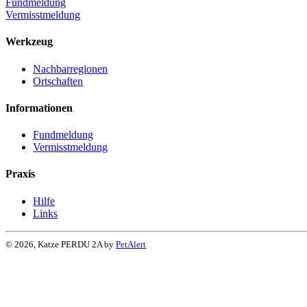
Fundmeldung
Vermisstmeldung
Werkzeug
Nachbarregionen
Ortschaften
Informationen
Fundmeldung
Vermisstmeldung
Praxis
Hilfe
Links
© 2026, Katze PERDU 2A by
PetAlert