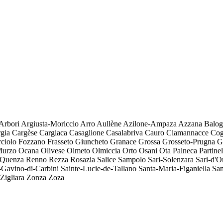
Arbori
Argiusta-Moriccio
Arro
Aullène
Azilone-Ampaza
Azzana
Balog
gia
Cargèse
Cargiaca
Casaglione
Casalabriva
Cauro
Ciamannacce
Cog
ciolo
Fozzano
Frasseto
Giuncheto
Granace
Grossa
Grosseto-Prugna
G
urzo
Ocana
Olivese
Olmeto
Olmiccia
Orto
Osani
Ota
Palneca
Partinel
Quenza
Renno
Rezza
Rosazia
Salice
Sampolo
Sari-Solenzara
Sari-d'O
-Gavino-di-Carbini
Sainte-Lucie-de-Tallano
Santa-Maria-Figaniella
San
Zigliara
Zonza
Zoza